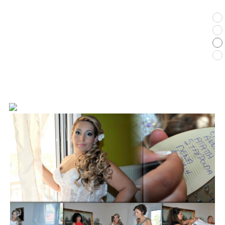
Γάμος